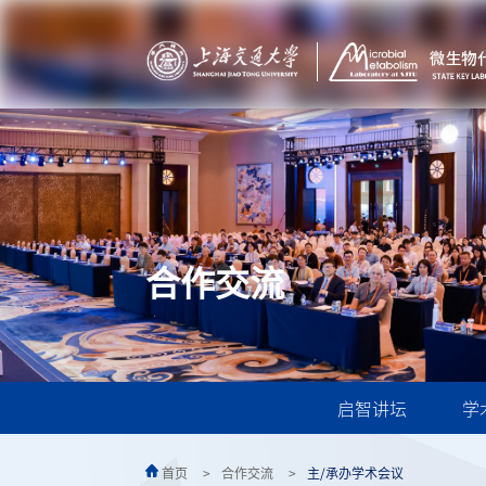
合作交流
启智讲坛
学
首页
合作交流
主/承办学术会议