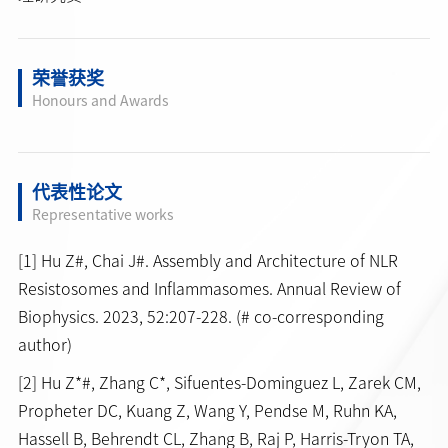
荣誉获奖
Honours and Awards
代表性论文
Representative works
[1] Hu Z#, Chai J#. Assembly and Architecture of NLR
Resistosomes and Inflammasomes. Annual Review of
Biophysics. 2023, 52:207-228. (# co-corresponding
author)
[2] Hu Z*#, Zhang C*, Sifuentes-Dominguez L, Zarek CM,
Propheter DC, Kuang Z, Wang Y, Pendse M, Ruhn KA,
Hassell B, Behrendt CL, Zhang B, Raj P, Harris-Tryon TA,