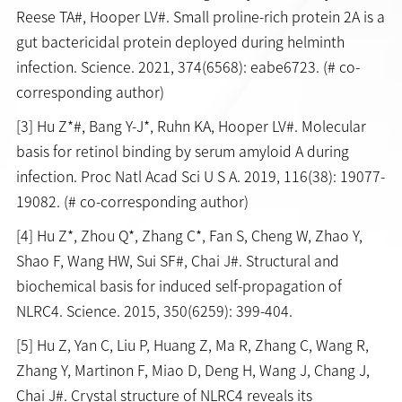
Reese TA#, Hooper LV#. Small proline-rich protein 2A is a
gut bactericidal protein deployed during helminth
infection. Science. 2021, 374(6568): eabe6723. (# co-
corresponding author)
[3] Hu Z*#, Bang Y-J*, Ruhn KA, Hooper LV#. Molecular
basis for retinol binding by serum amyloid A during
infection. Proc Natl Acad Sci U S A. 2019, 116(38): 19077-
19082. (# co-corresponding author)
[4] Hu Z*, Zhou Q*, Zhang C*, Fan S, Cheng W, Zhao Y,
Shao F, Wang HW, Sui SF#, Chai J#. Structural and
biochemical basis for induced self-propagation of
NLRC4. Science. 2015, 350(6259): 399-404.
[5] Hu Z, Yan C, Liu P, Huang Z, Ma R, Zhang C, Wang R,
Zhang Y, Martinon F, Miao D, Deng H, Wang J, Chang J,
Chai J#. Crystal structure of NLRC4 reveals its