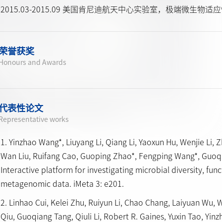
2015.03-2015.09 美国肯尼迪航天中心实验室，极端微生物
荣誉获奖
Honours and Awards
代表性论文
Representative works
1. Yinzhao Wang*, Liuyang Li, Qiang Li, Yaoxun Hu, Wenjie Li,
Wan Liu, Ruifang Cao, Guoping Zhao*, Fengping Wang*, Guoq
Interactive platform for investigating microbial diversity, f
metagenomic data. iMeta 3: e201.
2. Linhao Cui, Kelei Zhu, Ruiyun Li, Chao Chang, Laiyuan Wu, W
Qiu, Guoqiang Tang, Qiuli Li, Robert R. Gaines, Yuxin Tao, Yinz