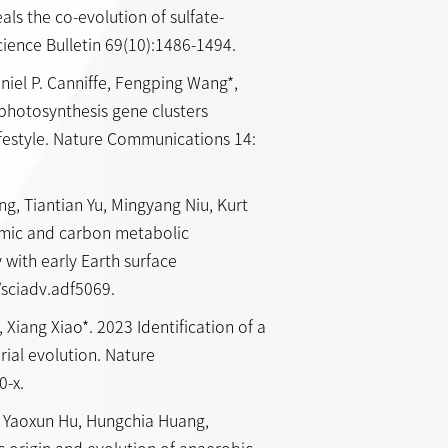
ls the co-evolution of sulfate-
ience Bulletin 69(10):1486-1494.
niel P. Canniffe, Fengping Wang*,
photosynthesis gene clusters
lifestyle. Nature Communications 14:
ng, Tiantian Yu, Mingyang Niu, Kurt
omic and carbon metabolic
 with early Earth surface
/sciadv.adf5069.
Xiang Xiao*. 2023 Identification of a
rial evolution. Nature
0-x.
i, Yaoxun Hu, Hungchia Huang,