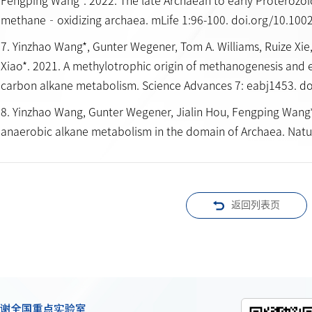
Fengping Wang*. 2022. The late Archaean to early Proterozoic
methane‐oxidizing archaea. mLife 1:96-100. doi.org/10.100
7. Yinzhao Wang*, Gunter Wegener, Tom A. Williams, Ruize Xie
Xiao*. 2021. A methylotrophic origin of methanogenesis and e
carbon alkane metabolism. Science Advances 7: eabj1453. do
8. Yinzhao Wang, Gunter Wegener, Jialin Hou, Fengping Wang*
anaerobic alkane metabolism in the domain of Archaea. Natu
返回列表页