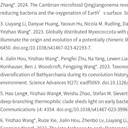
Zhang*. 2024. The Cambrian microfossil Qingjiangonema revea
reducing bacteria and the oxygenation of Earth’s surface. Sc
3. Liuyang Li, Danyue Huang, Yaoxun Hu, Nicola M. Rudling, Da
Yinzhao Wang*. 2023. Globally distributed Myxococcota with 
illuminate the origin and evolution of a potentially chimeric 
6450. doi.org/10.1038/s41467-023-42193-7.
4. Jialin Hou, Yinzhao Wang*, Pengfei Zhu, Na Yang, Lewen Lia
Konhauser, Ben J. Woodcroft, Fengping Wang*. 2023. Taxon
diversification of Bathyarchaeia during its coevolution history
environment. Science Advances 9(27): eadf5069. doi.10.1126
5. Hao Leng#, Yinzhao Wang#, Weishu Zhao, Stefan M. Sievert, 
deep-branching thermophilic clade sheds light on early bacte
Communications 14: 4354. doi.org/10.1038/s41467-023-3996
6. Yinzhao Wang*, Ruize Xie, Jialin Hou, Zhenbo Lv, Liuyang L