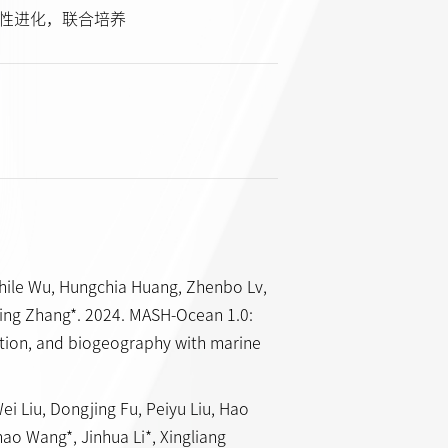
适应性进化，联合培养
 Zhile Wu, Hungchia Huang, Zhenbo Lv,
ing Zhang*. 2024. MASH-Ocean 1.0:
unction, and biogeography with marine
ei Liu, Dongjing Fu, Peiyu Liu, Hao
hao Wang*, Jinhua Li*, Xingliang