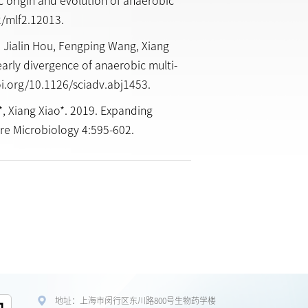
 origin and evolution of anaerobic
2/mlf2.12013.
, Jialin Hou, Fengping Wang, Xiang
arly divergence of anaerobic multi-
i.org/10.1126/sciadv.abj1453.
, Xiang Xiao*. 2019. Expanding
re Microbiology 4:595-602.
地址：上海市闵行区东川路800号生物药学楼