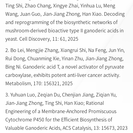
Ting Shi, Zhao Chang, Xingye Zhai, Yinhua Lu, Meng
Wang, Juan Guo, Jian-Jiang Zhong, Han Xiao. Decoding
and reprogramming of the biosynthetic networks of
mushroom-derived bioactive type II ganoderic acids in
yeast. Cell Discovery, 11: 61, 2025
2. Bo Lei, Mengjie Zhang, Xiangrui Shi, Na Feng, Jun Yin,
Rui Dong, Chuanming Xie, Yinan Zhu, Jian-Jiang Zhong,
Bing Ni. Ganoderic acid T, a novel activator of pyruvate
carboxylase, exhibits potent anti-liver cancer activity.
Metabolism, 170: 156321, 2025
3. Yuhuan Luo, Zeqian Du, Chenjian Jiang, Ziqian Yu,
Jian-Jiang Zhong, Ting Shi, Han Xiao; Rational
Engineering of a Membrane-Anchored Promiscuous
Cytochrome P450 for the Efficient Biosynthesis of
Valuable Ganoderic Acids, ACS Catalysis, 13: 15673, 2023