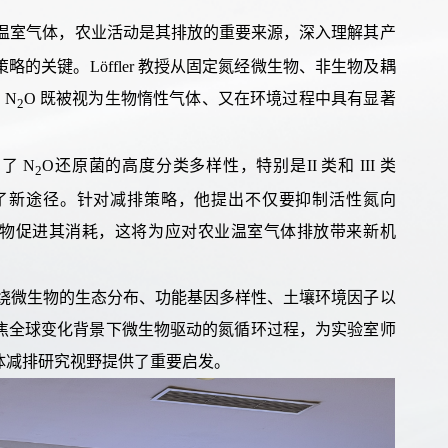
温室气体，农业活动是其排放的重要来源
，
深入
理解
其
产
策略
的关键。
Löffler
教授
从固定氮经微生物、非生物及耦
来
N
O
既被视为生物惰性气体、又在环境过程中具有显著
2
绍
了
N
O
还原
菌
的
高度
分类多样性
，
特别
是
II
类和
III
类
2
了
新
途径
。
针对
减排
策略
，
他
提
出
不仅
要
抑制活性氮向
物促进
其
消耗
，
这
将
为
应对农业温室气体排放带来新机
绕
微生物的生态分布、功能基因多样性、土壤环境因子以
焦全球变化背景下微生物驱动的氮循环过程，为
实验室
师
体减排研究视野提供了
重要
启发。