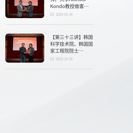
Kondo教授做客启
智讲坛
2024-03-26
【第三十三讲】韩国
科学技术院、韩国国
家工程院院士
SangYupLee教授做
2023-10-30
客启智讲坛