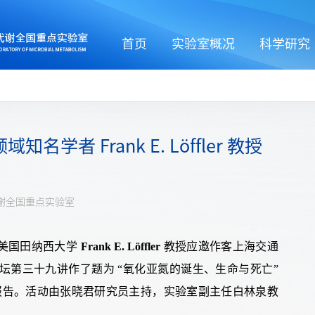
首页
实验室概况
科学研究
者 Frank E. Löffler 教授
谢全国重点实验室
美国田纳西大学
Frank E. Löffler
教授应邀作客上海交通
坛第三十
九
讲
作了
题为
“
氧化亚氮
的
诞生
、
生命
与
死亡
”
报告
。
活动由张晓君研究员主持
，
实验室
副主任
白林泉教