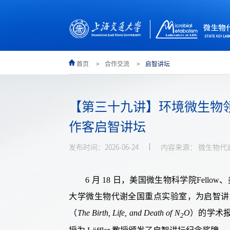
首页
合作交流
启智讲坛
【第三十九讲】环境微生物领域知名学
作客启智讲坛
发布时间：2026-06-24
内容来源： 微生物代
6
月
18
日
，
美国微生物科学院
F
ellow
、
大学微生物代谢
全国
重点实验室
，
为
启智讲
（
The Birth, Life, and Death of N
O
）
的
学术
2