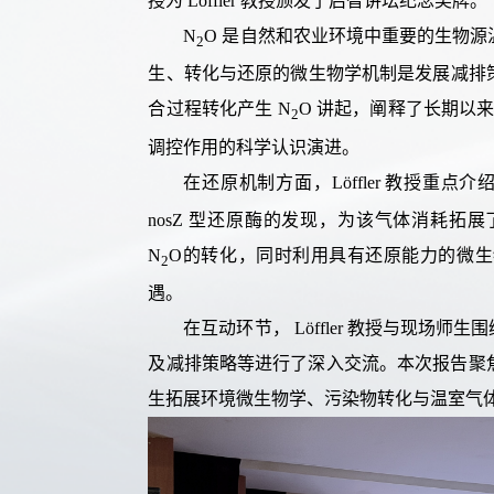
授为
Löffler
教授
颁发了启智讲坛纪念奖牌
。
N
O
是自然和农业环境中重要的生物源
2
生、转化与还原
的
微生物学
机制
是
发展
减排
合过程转化产生
N
O
讲起，阐释了长期以
2
调控作用的科学认识演进。
在
还原
机制
方面
，
Löffler
教授
重点
介
nosZ
型还原酶的发现
，
为
该气
体
消耗
拓展
N
O
的转化
，
同时
利用具有
还原能力的微生
2
遇。
在
互动环节
，
Löffler
教授
与
现场师生围
及减排策略
等
进行了深入交流。
本
次
报告
聚
生拓展环境微生物学、污染物转化
与
温室气