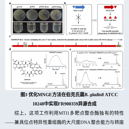
图
3
优化
MNGE
方法在伯克氏菌
B. gladioli
ATCC
10248
中实现
FR900359
异源合成
综上，这项工作利用MTI1多靶点整合酶独有的特性
——兼具位点特异性重组酶的大尺度DNA整合能力与转座