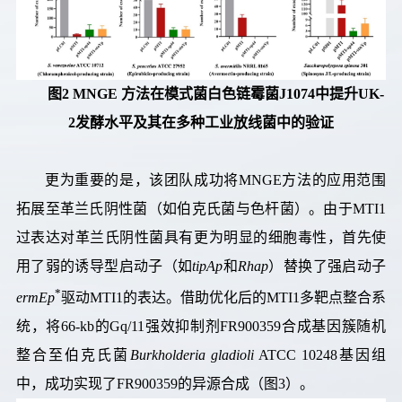
图
2 MNGE
方法在模式菌白色链霉菌
J1074
中提升
UK-
2
发酵水平及其在多种工业放线菌中的验证
更为重要的是，该团队成功将MNGE方法的应用范围
拓展至革兰氏阴性菌（如伯克氏菌与色杆菌）。由于MTI1
过表达对革兰氏阴性菌具有更为明显的细胞毒性，首先使
用了弱的诱导型启动子（如
tipAp
和
Rhap
）替换了强启动子
*
ermEp
驱动MTI1的表达。借助优化后的MTI1多靶点整合系
统，将66-kb的Gq/11强效抑制剂FR900359合成基因簇随机
整合至伯克氏菌
Burkholderia gladioli
ATCC 10248基因组
中，成功实现了FR900359的异源合成（图3）。