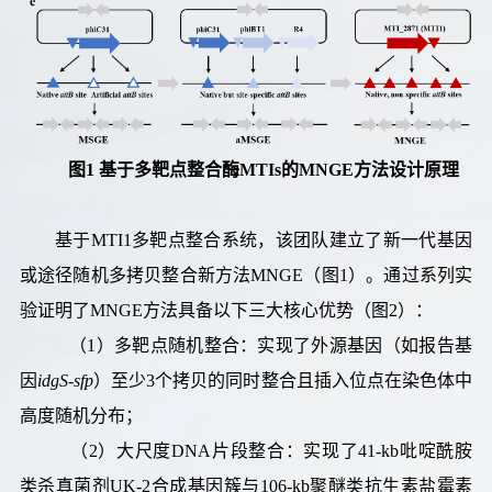
图
1
基于多靶点整合酶
MTIs
的
MNGE
方法设计
原理
基于MTI1多靶点整合系统，该团队建立了新一代基因
或途径随机多拷贝整合新方法MNGE（图1）。通过系列实
验证明了MNGE方法具备以下三大核心优势（图2）：
（1）多靶点随机整合：实现了外源基因（如报告基
因
idgS-sfp
）至少3个拷贝的同时整合且插入位点在染色体中
高度随机分布；
（2）大尺度DNA片段整合：实现了41-kb吡啶酰胺
类杀真菌剂UK-2合成基因簇与106-kb聚醚类抗生素盐霉素