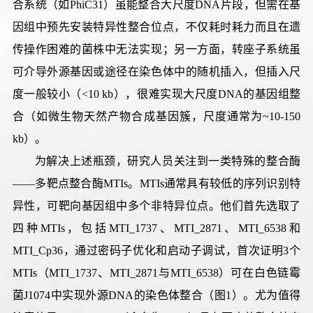
合系统（如PhiC31）虽能整合大尺度DNA片段，但需在基
因组中预先安装特异性整合位点，不仅耗时耗力而且在遗
传操作困难的菌株中无法实现；另一方面，转座子系统虽
可介导外源基因或途径在染色体中的随机插入，但插入尺
度一般较小（<10 kb），很难实现大尺度DNA的基因组整
合（如微生物天然产物合成基因簇，尺度通常为~10-150
kb）。
为解决上述瓶颈，研究人员关注到一类特殊的整合酶
——多靶点整合酶MTIs。MTIs通常具有较低的序列识别特
异性，可靶向基因组中多个非特异位点。他们首先选取了
四种MTIs，包括MTI_1737、MTI_2871、MTI_6538和
MTI_Cp36，通过密码子优化和启动子调试，首次证明3个
MTIs（MTI_1737、MTI_2871与MTI_6538）可在白色链霉
菌J1074中实现外源DNA的染色体整合（图1）。尤为值得