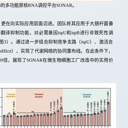
3
的多功能原核
RNA
调控平台
SONAR
。
，更在向实际应用层面迈进。
团队将其应用于大肠杆菌
番
的翻译抑制功能，
对必需基因
ispU
和
ispB
进行非致死性
调
图
3
）
。通过进一步组合抑制
竞争支路
（
ispU
）、激活合
tsHIcrr
），实现了代谢网络的协同重布线。在此条件下，
39
倍
，展现了
SONAR
在微生物细胞工厂改造中的实用价