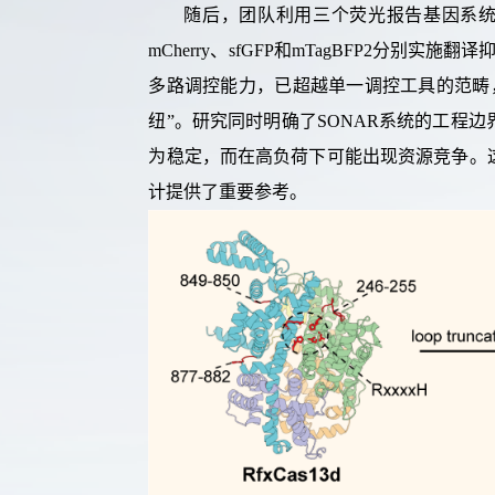
随后，
团队利用三个荧光报告基因系
mCherry
、
sfGFP
和
mTagBFP2
分别实施翻译
多路调控能力
，
已超越单一调控工具的范畴
纽
”
。研究
同时明确了
SONAR
系统的工程边
为稳定
，而在高负荷下可能出现资源竞争。
计提供了重要
参考
。