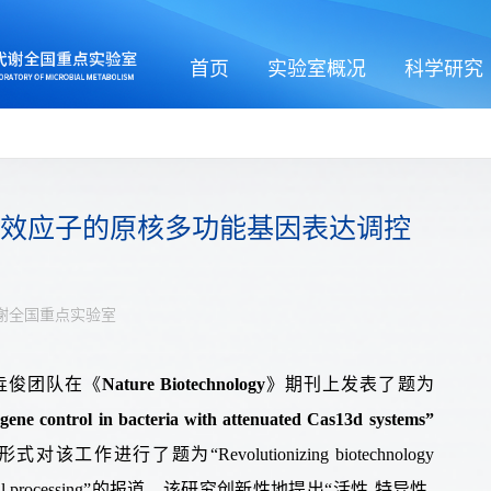
首页
实验室概况
科学研究
s13效应子的原核多功能基因表达调控
谢全国重点实验室
垚俊
团队
在
《
Nature
Biotechnology
》
期刊
上发表了题为
ene control in bacteria with
attenuated Cas13d systems”
形式对该工作进行了题为
“Revolutionizing biotechnology
al processing”
的报道。
该研究创新性地
提出
“
活性
-
特异性
-