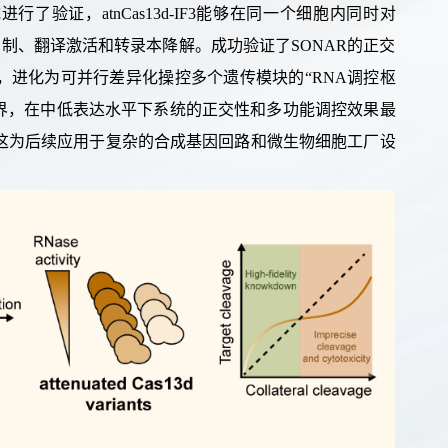
统
进行了验证，
atnCas13d-IF3
能够在同一个细胞内同时对
抑制、翻译激活和转录本降解。
成功
验证了
SONAR
的正交
，进化为可并行
差异化
操控多个遗传模块的
“RNA
调控枢
界，
在中低表达水平下系统的正交性和多功能调控效果
最
这为后续
应用于
复杂
的
合成基因回路和微生物细胞工厂设