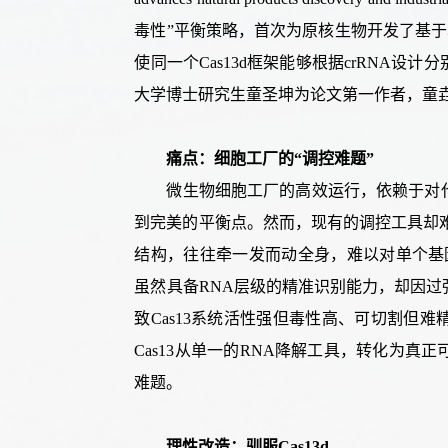
毒性
”
平衡策略，
首次为原核生物开
发了基于
使同一个
Cas13d
框架能够根据
crRNA
设计分
大学
博士
研究
生童圣坤为
论文
第一作者
，童
痛点：细胞工厂的
“调控难题”
微生物细胞工厂的高效运行，依赖于对
到完美的平衡点。
然而，现有的调控工具却
结构，
往往牵一发而动全身，难以
对单个基
虽然具备
RNA
层级
的精准识别能力
，
却因过
致
Cas13
系统活性强但毒性高、可切割但难
Cas13
从单一的
RNA
降解工具，转化为真正
难题。
理性改造：驯服
Cas13d