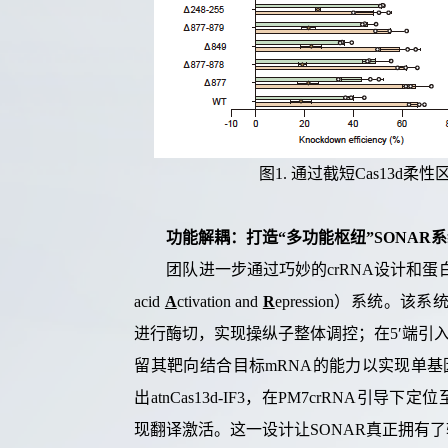
图
1.
通过截短
Cas13d
柔性
功能解耦：打造
“多功能枢纽”
SONAR
系
团队进一步
通过巧妙的
crRNA
设计和蛋
acid
A
ctivation and
R
epression
）系统。
该系
进行酶切
，实现操纵子
整体调控；在
5
′端引
留
其
靶向结合
目标
m
RNA
的
能
力
以实现单基
出
atnCas13d-IF3
，
在
PM7crRNA
引导下定位
现
翻译
激活
。这一设计让
SONAR
真正拥有了