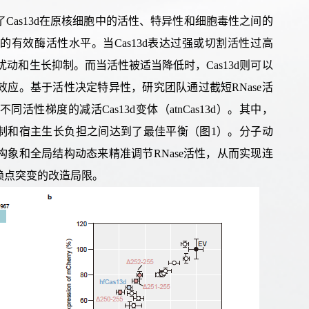
了
Cas13d
在原核细胞中的活性、特异性和细胞毒性之间的
内的有效酶活性水平。当
Cas13d
表达过强或切割活性过高
扰动和生长抑制
。
而当活性被适当降低时，
Cas13d
则可以
效应。
基于活性决定特异性，
研究团队通过截短
RNase
活
不同
活性梯度的减活
Cas13d
变体（
atnCas13d
）
。
其中
，
制和宿主生长负担之间
达到了最佳
平衡（图
1
）。分子动
构象和全局结构动态来
精准
调节
RNase
活性
，从而实现连
赖点突变的改造局限。