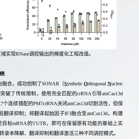
区域实现
RNase
调控输出的梯度化工程改造。
统
白融合，成功
创制了
SONAR
（
S
ynthetic
O
rthogonal
N
ucleic
统突破了传统限制，使用
完全匹配的
crRNA
引导
atnCas13d
入
7
个
连续
错配的
PM7crRNA
关闭
atnCas13d
切割活性
，但
保
因翻译抑制；
将翻译起始因子
IF3
融合至
atnCas13d
，构建
至目标
mRNA
的
5′UTR
，
即可在保留原有功能的基础上
实
转录本
降解、
翻译
抑制和
翻译
激活三种不同调控模式。