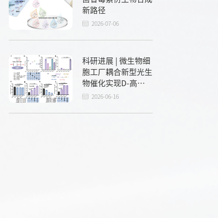
新路径
2026-07-06
科研进展 | 微生物细
胞工厂耦合新型光生
物催化实现D-高色
氨酸的从头合成
2026-06-16