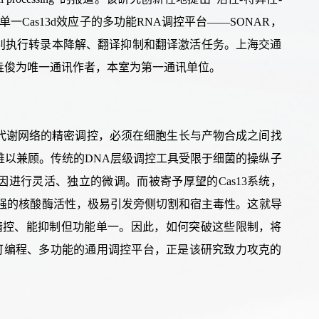
单一
Cas13d
效应子的多功能
RNA
调控平台
——
SONAR
，
别执行转录本降解、翻译抑制和翻译激活任务。
上海交通
垚俊
为
唯
一通讯作者，本室为第一通讯单位。
代谢网络的精密调控
，必须
在细胞生长与产物合成之间找
难以兼顾。
传统
的
DNA
层级调控工具受限于细菌的操纵子
因进行灵活、独立的
微调
。而被寄予厚望的
Cas13
系统，
强的核酸酶
活性
，极
易
引发
旁侧切割和宿主毒性
。这就导
精控、能抑制但功能单一。因此，如何突破这些限制，将
可编程、多功能的通用调控平台，正是该研究致力攻克的