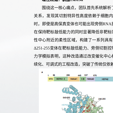
围绕
这一
核心
痛点
，
团队
首先系统解析
关系
，
发现
其
切割特异性高度依赖于细胞
时，即使是高保真变体也可能出现旁侧
RNA
在保持靶标敲低能力的同时显著降低非靶标
性中心附近的柔性区域，构建
了
一系列具有
Δ251-255
变体在靶标敲低能力、旁侧切割控
力学模拟表明，
这种改造
通过改变催化中心
续化、可调式的工程改造，突破了传统仅依