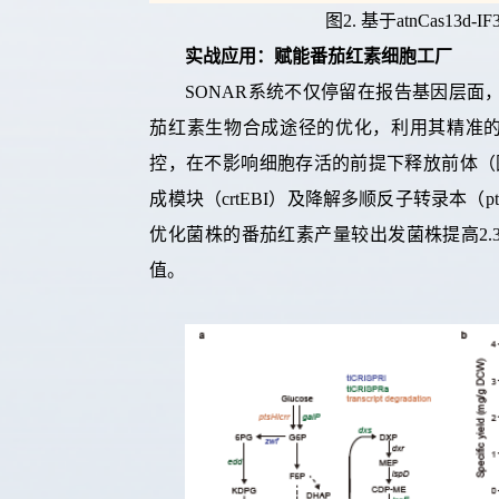
图
2
.
基于
atnCas13d-IF
实战应用：赋能番茄红素细胞工厂
SONAR
系统
不仅停留在
报告基因层面
茄红素
生物
合成
途径的优化，利用其精准
控
，
在不影响细胞存活的前提下释放前体
（
成模块（
crtEBI
）及降解多顺反子转录本（
p
优化菌株的番茄红素产量
较出发菌株提高
2.
值
。